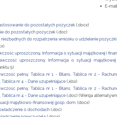
E-mai
zastosowanie do pozostałych pożyczek
(.docx)
anie do pozostałych pożyczek
(.doc)
iezbędnych do rozpatrzenia wniosku o udzielenie pożyczk
cx)
ć uproszczoną: Informacja o sytuacji majątkowej i finansow
zość uproszczoną: Informacja o sytuacji majątkowej i 
nktu 5)
ść pełną: Tablica nr 1 - Bilans, Tablica nr 2 - Rachunek
Tablica nr 4 - Dane uzupełniające
(.xlsx)
ść pełną: Tablica nr 1 - Bilans, Tablica nr 2 - Rachunek
Tablica nr 4 - Dane uzupełniające
(.doc) (Wersja alternatyw
acji majątkowo-finansowej gosp. dom.
(docx)
aświadczenie o dochodach
(.doc)
wiadczenie poręczyciela
(.docx)