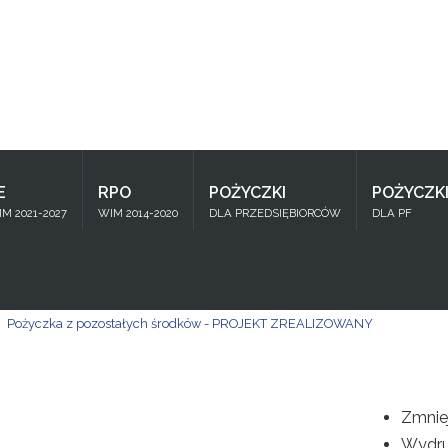
Znajdź
na stronie
E
RPO
POŻYCZKI
POŻYCZK
M 2021-2027
WIM 2014-2020
DLA PRZEDSIĘBIORCÓW
DLA PF
Pożyczka z pozostałych środków - PROJEKT ZREALIZOWANY
Zmnie
Wydru