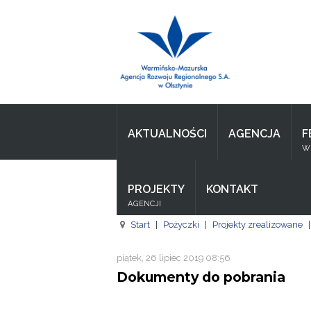
Wpisz czego szukasz
Aktualności
Agencja
AKTUALNOŚCI
AGENCJA
F
Wpisz czego szukasz
WI
FE
PROJEKTY
KONTAKT
RPO
AGENCJI
Pożyczki
Start
|
Pożyczki
|
Projekty zrealizowane
|
Pożyczki
piątek, 26 lipiec 2019 08:56
Dokumenty do pobrania
Pożyczki
Zasoby