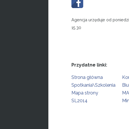
Agencja urzęduje od poniedzi
15.30
Przydatne linki:
Strona główna
Ko
Spotkania\Szkolenia
Biu
Mapa strony
MA
SL2014
Min