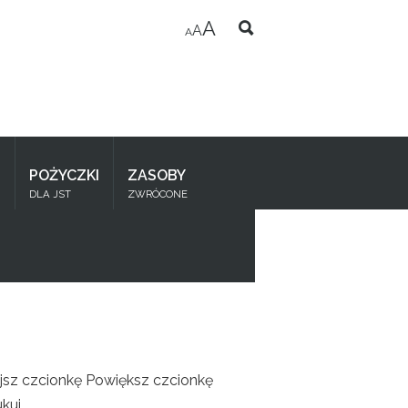
A
A
A
I
POŻYCZKI
ZASOBY
DLA JST
ZWRÓCONE
jsz czcionkę
Powiększ czcionkę
kuj