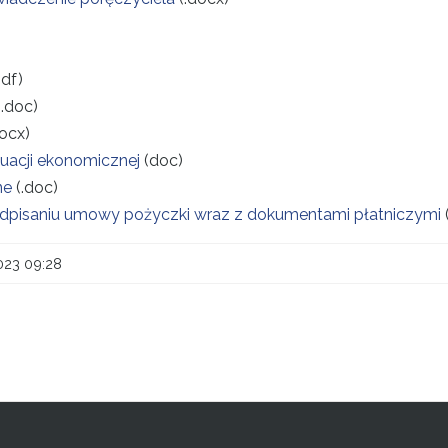
pdf)
.doc)
docx)
uacji ekonomicznej
(doc)
ne
(.doc)
dpisaniu umowy pożyczki wraz z dokumentami płatniczymi
023 09:28