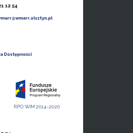
21 12 54
wmarr@wmarr.olsztyn.pl
ja Dostępności
RPO WiM 2014-2020