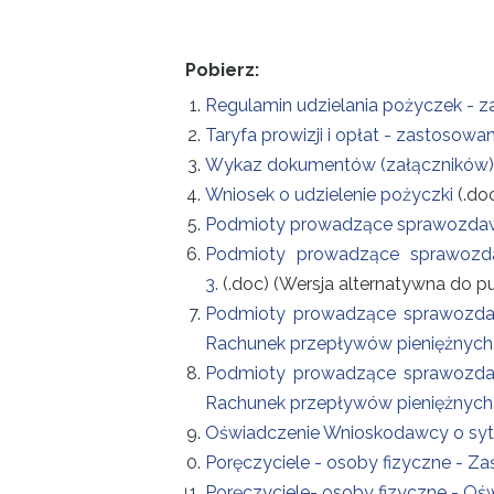
Projekty
Pobierz:
Kontakt
Regulamin udzielania pożyczek - 
Taryfa prowizji i opłat - zastosow
Wykaz dokumentów (załączników) n
Wniosek o udzielenie pożyczki
(.do
Podmioty prowadzące sprawozdawczoś
Podmioty prowadzące sprawozdawc
3.
(.doc) (Wersja alternatywna do pu
Podmioty prowadzące sprawozdawczo
Rachunek przepływów pieniężnych, 
Podmioty prowadzące sprawozdawczo
Rachunek przepływów pieniężnych, 
Oświadczenie Wnioskodawcy o sytu
Poręczyciele - osoby fizyczne - Z
Poręczyciele- osoby fizyczne - Oś