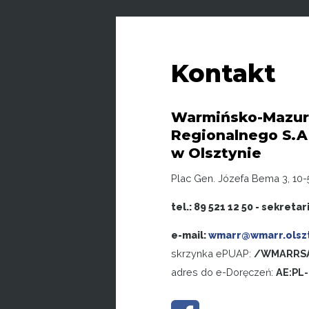
Kontakt
Warmińsko-Mazur
Regionalnego S.A
w Olsztynie
Plac Gen. Józefa Bema 3, 10-
tel.: 89 521 12 50 - sekretar
e-mail:
wmarr@wmarr.olszt
skrzynka ePUAP:
/WMARRSA
adres do e-Doręczeń:
AE:PL