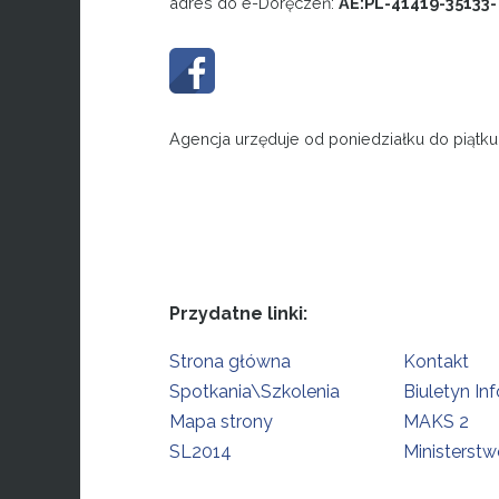
adres do e-Doręczeń:
AE:PL-41419-35133
Agencja urzęduje od poniedziałku do piątku
Przydatne linki:
Strona główna
Kontakt
Spotkania\Szkolenia
Biuletyn In
Mapa strony
MAKS 2
SL2014
Ministerstw