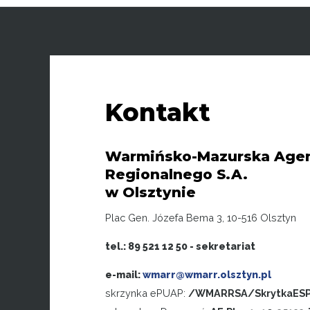
Kontakt
Warmińsko-Mazurska Agen
Regionalnego S.A.
w Olsztynie
Plac Gen. Józefa Bema 3, 10-516 Olsztyn
tel.: 89 521 12 50 - sekretariat
e-mail:
wmarr@wmarr.olsztyn.pl
skrzynka ePUAP:
/WMARRSA/SkrytkaES