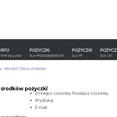
Znajdź
na stronie
RPO
POŻYCZKI
POŻYCZKI
POŻYCZ
WIM 2014-2020
DLA PRZEDSIĘBIORCÓW
DLA PF
DLA JST
 2 - PROJEKT ZREALIZOWANY
 środków pożyczki
Zmniejsz czcionkę
Powiększ czcionkę
Wydrukuj
E-mail
 w szczególności: