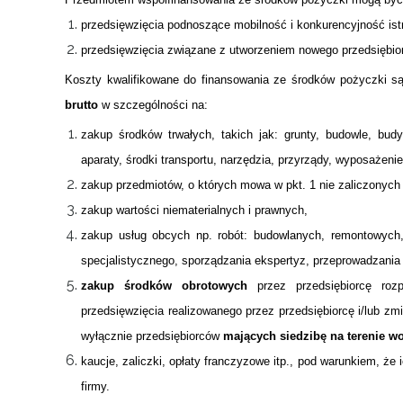
przedsięwzięcia podnoszące mobilność i konkurencyjność ist
Projekty
przedsięwzięcia związane z utworzeniem nowego przedsiębio
Kontakt
Koszty kwalifikowane do finansowania ze środków pożyczki są
brutto
w szczególności na:
zakup środków trwałych, takich jak: grunty, budowle, budyn
aparaty, środki transportu, narzędzia, przyrządy, wyposażeni
zakup przedmiotów, o których mowa w pkt. 1 nie zaliczonych
zakup wartości niematerialnych i prawnych,
zakup usług obcych np. robót: budowlanych, remontowych,
specjalistycznego, sporządzania ekspertyz, przeprowadzania b
zakup środków obrotowych
przez przedsiębiorcę ro
przedsięwzięcia realizowanego przez przedsiębiorcę i/lub zmi
wyłącznie przedsiębiorców
mających siedzibę na terenie 
kaucje, zaliczki, opłaty franczyzowe itp., pod warunkiem, że
firmy.