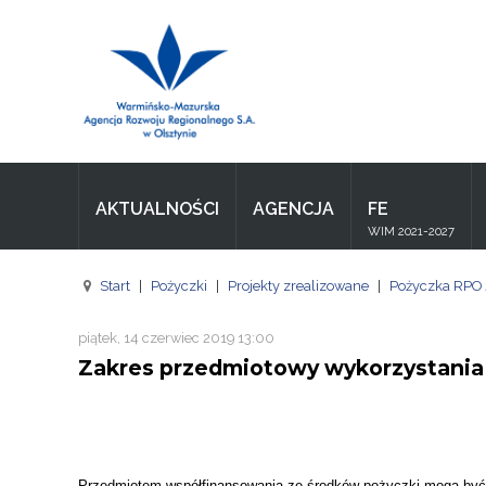
Wpisz czego szukasz
Aktualności
Agencja
AKTUALNOŚCI
AGENCJA
FE
Wpisz czego szukasz
WIM 2021-2027
FE
Start
|
Pożyczki
|
Projekty zrealizowane
|
Pożyczka RPO
RPO
piątek, 14 czerwiec 2019 13:00
Pożyczki
Zakres przedmiotowy wykorzystania
Pożyczki
Pożyczki
Zasoby
Przedmiotem współfinansowania ze środków pożyczki mogą być