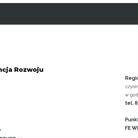
cja Rozwoju
Regi
czynn
w godz
tel. 
Punk
FE Wi
P