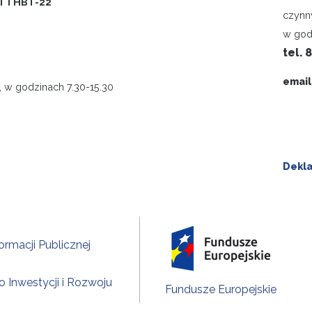
-TTHBT-22
czynn
w god
tel. 
email
, w godzinach 7.30-15.30
Dekla
formacji Publicznej
o Inwestycji i Rozwoju
Fundusze Europejskie