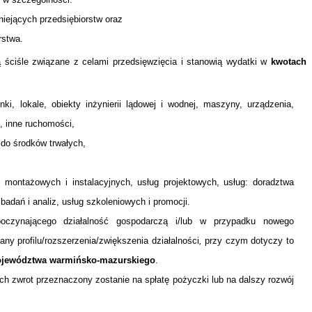
niejących przedsiębiorstw oraz
rstwa.
 ściśle związane z celami przedsięwzięcia i stanowią wydatki w
kwotach
ki, lokale, obiekty inżynierii lądowej i wodnej, maszyny, urządzenia,
e, inne ruchomości,
 do środków trwałych,
 montażowych i instalacyjnych, usług projektowych, usług: doradztwa
adań i analiz, usług szkoleniowych i promocji.
zpoczynającego działalność gospodarczą i/lub w przypadku nowego
any profilu/rozszerzenia/zwiększenia działalności
,
przy czym dotyczy to
województwa warmińsko-mazurskiego
.
 ich zwrot przeznaczony zostanie na spłatę pożyczki lub na dalszy rozwój