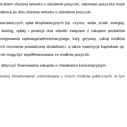
ed dniem złożenia wniosku o udzielenie pożyczki, natomiast pożyczka może
obiorcę po dniu złożenia wniosku o udzielenie pożyczki.
racowniczych, opłat eksploatacyjnych (np. czynsz, woda, ścieki, energia),
, leasing, opłaty i prowizje oraz odsetki związane z zakupem produktów
ostępowania sądowego/administracyjnego, kary, grzywny, zakup środków
h rozmiarów prowadzonej działalności, a także inwestycje kapitałowe np.
, nie mogą być współfinansowane ze środków pożyczki.
e dotyczyć finansowania zakupów o charakterze konsumpcyjnym.
ostaną sfinansowane/ zrefundowane z innych środków publicznych, w tym