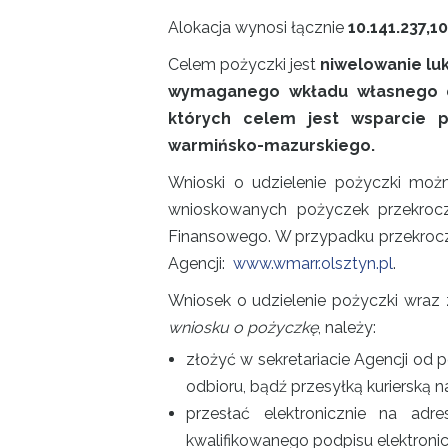
Alokacja wynosi łącznie
10.141.237,10
Celem pożyczki jest
niwelowanie lu
wymaganego wkładu własnego d
których celem jest wsparcie 
warmińsko-mazurskiego.
Wnioski o udzielenie pożyczki mo
wnioskowanych pożyczek przekrocz
Finansowego. W przypadku przekrocze
Agencji:
www.wmarr.olsztyn.pl
.
Wniosek o udzielenie pożyczki wraz
wniosku o pożyczkę
, należy:
złożyć w sekretariacie Agencji od 
odbioru, bądź przesyłką kurierską n
przesłać elektronicznie na adr
kwalifikowanego podpisu elektroni