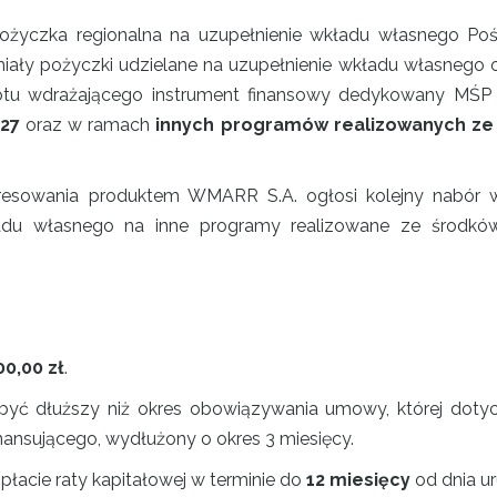
życzka regionalna na uzupełnienie wkładu własnego Po
ały pożyczki udzielane na uzupełnienie wkładu własnego o
otu wdrażającego instrument finansowy dedykowany MŚP lu
27
oraz w ramach
innych programów realizowanych ze 
resowania produktem WMARR S.A. ogłosi kolejny nabór 
ładu własnego na inne programy realizowane ze środkó
00,00 zł
.
być dłuższy niż okres obowiązywania umowy, której doty
ansującego, wydłużony o okres 3 miesięcy.
płacie raty kapitałowej w terminie do
12 miesięcy
od dnia u