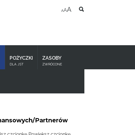
A
A
A
I
POŻYCZKI
ZASOBY
DLA JST
ZWRÓCONE
Finansowych/Partnerów
jsz czcionkę
Powiększ czcionkę