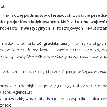
 zł
.
ki finansowej podmiotów oferujących wsparcie przeds
o projektów dedykowanych MŚP z terenu wojewód
procesów inwestycyjnych i rozwojowych realizowa
żna składać od dnia
16 grudnia 2025 r.
w trybie ciągły
y poziom 100% środków (tj. kwotę 10.141.237,10 zł), p
nia tej kwoty, WMARR S.A. w Olsztynie zamieści stosowne o
 z załącznikami określonymi przez Agencję
w Wykazie doku
poniedziałku do piątku w godz. 7:30 - 15:30 lub przesłać p
a adres Agencji lub
es:
pozyczki@wmarr.olsztyn.pl
w przypadku dokumentó
cznego.