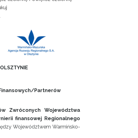
kuj
l
 OLSZTYNIE
 Finansowych/Partnerów
obów Zwróconych Województwa
ierii finansowej Regionalnego
ędzy Województwem Warmińsko-