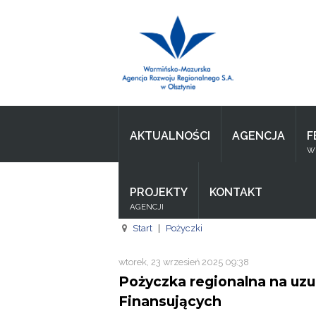
Wpisz czego szukasz
Aktualności
Agencja
AKTUALNOŚCI
AGENCJA
F
Wpisz czego szukasz
WI
FE
PROJEKTY
KONTAKT
RPO
AGENCJI
Pożyczki
Start
|
Pożyczki
Pożyczki
wtorek, 23 wrzesień 2025 09:38
Pożyczka regionalna na u
Pożyczki
Finansujących
Zasoby