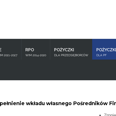
Znajdź
na stronie
E
RPO
POŻYCZKI
POŻYCZK
M 2021-2027
WIM 2014-2020
DLA PRZEDSIĘBIORCÓW
DLA PF
zupełnienie wkładu własnego Pośredników 
Zmnie