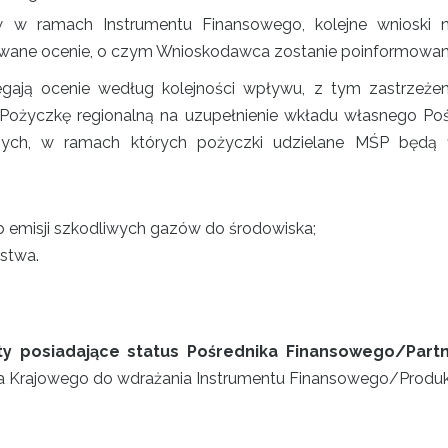
w ramach Instrumentu Finansowego, kolejne wnioski n
awane ocenie, o czym Wnioskodawca zostanie poinformowan
egają ocenie według kolejności wpływu, z tym zastrzeże
 o Pożyczkę regionalną na uzupełnienie wkładu własnego 
ch, w ramach których pożyczki udzielane MŚP będą fin
b emisji szkodliwych gazów do środowiska;
rstwa.
y posiadające status Pośrednika Finansowego/Partn
 Krajowego do wdrażania Instrumentu Finansowego/Produk