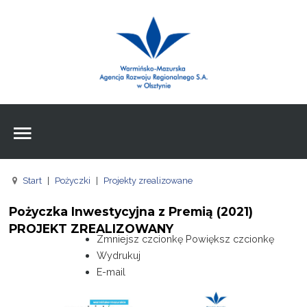
Wpisz czego szukasz
Znajdź
na stronie
Aktualności
Agencja
Wpisz czego szukasz
FE
Start
|
Pożyczki
|
Projekty zrealizowane
RPO
Pożyczka Inwestycyjna z Premią (2021)
Pożyczki
PROJEKT ZREALIZOWANY
Zmniejsz czcionkę
Powiększ czcionkę
Pożyczki
Wydrukuj
E-mail
Pożyczki
Zasoby