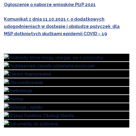
Ogłoszenie o naborze wniosków PIzP 2021
Komunikat z dnia 11.10.2021 r. o dodatkowych
udogodnieniach w dostępie i obsłudze pożyczek dla
MŚP dotkniętych skutkami epidemii COVID – 19