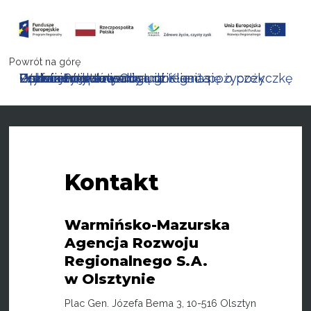
Powrót na górę
Podmioty, które mogą ubiegać się o pożyczkę
Podstawowe zasady udzielania pożyczek
Zakres finansowania
Oprocentowanie
Preferencje
Premia
Prowizje i opłaty
Wykaz Punktów Obsługi Klienta
Dokumenty do pobrania
Kontakt
Warmińsko-Mazurska
Agencja Rozwoju
Regionalnego S.A.
w Olsztynie
Plac Gen. Józefa Bema 3, 10-516 Olsztyn