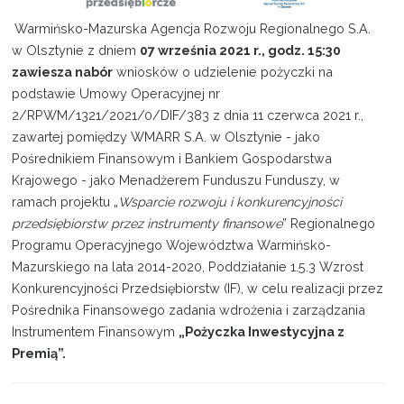
Warmińsko-Mazurska Agencja Rozwoju Regionalnego S.A.
Projekty
w Olsztynie z dniem
07 września 2021 r., godz. 15:30
zawiesza nabór
wniosków o udzielenie pożyczki na
Kontakt
podstawie Umowy Operacyjnej nr
2/RPWM/1321/2021/0/DIF/383 z dnia 11 czerwca 2021 r.,
zawartej pomiędzy WMARR S.A. w Olsztynie - jako
Pośrednikiem Finansowym i Bankiem Gospodarstwa
Krajowego - jako Menadżerem Funduszu Funduszy, w
ramach projektu „
Wsparcie rozwoju i konkurencyjności
przedsiębiorstw przez instrumenty finansowe
” Regionalnego
Programu Operacyjnego Województwa Warmińsko-
Mazurskiego na lata 2014-2020, Poddziałanie 1.5.3 Wzrost
Konkurencyjności Przedsiębiorstw (IF), w celu realizacji przez
Pośrednika Finansowego zadania wdrożenia i zarządzania
Instrumentem Finansowym
„Pożyczka Inwestycyjna z
Premią”.