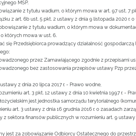
cyjnego MŚP.
zanie z tytułu wadium, o którym mowa w art. 97 ust. 7 pkt. 4
ązku z art. 6b ust. 5 pkt. 2 ustawy z dnia 9 listopada 2020 r. o
zobowiązanie z tytułu wadium, o którym mowa w dokumenta
o których mowa w ust. 6.
ć się Przedsiębiorca prowadzący działalność gospodarczą l
ego:
owadzonego przez Zamawiającego zgodnie z przepisami us
rowadzonego bez zastosowania przepisów ustawy Pzp przez
ustawy z dnia 20 lipca 2017 r. - Prawo wodne,
umieniu art. 3 pkt. 12 ustawy z dnia 10 kwietnia 1997 r. - P
ożycielskim jest jednostka samorządu terytorialnego (komu
iu art. 3 ustawy z dnia 16 grudnia 2016 r. o zasadach za
z sektora finansów publicznych w rozumieniu art. 9 ustawy z 
ny jest za zobowiązanie Odbiorcy Ostatecznego do przestr