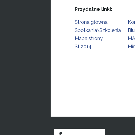
Przydatne linki:
Strona główna
Ko
Spotkania\Szkolenia
Biu
Mapa strony
MA
SL2014
Min