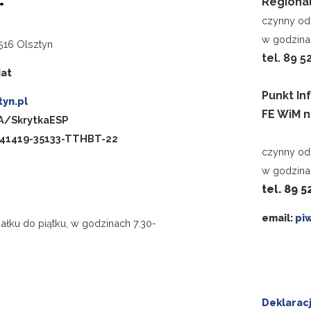
.
Regiona
czynny od 
w godzinac
516 Olsztyn
tel. 89 5
iat
Punkt In
yn.pl
FE WiM n
/SkrytkaESP
-41419-35133-TTHBT-22
czynny od 
w godzina
tel. 89 5
email:
pi
ałku do piątku, w godzinach 7.30-
Deklarac