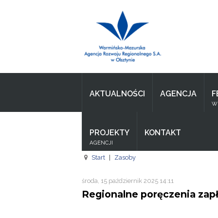
Wpisz czego szukasz
Aktualności
Agencja
AKTUALNOŚCI
AGENCJA
F
Wpisz czego szukasz
WI
FE
PROJEKTY
KONTAKT
RPO
AGENCJI
Pożyczki
Start
|
Zasoby
Pożyczki
środa, 15 październik 2025 14:11
Regionalne poręczenia zap
Pożyczki
Zasoby