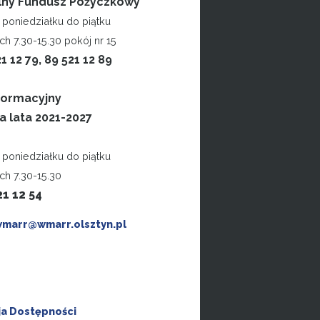
lny Fundusz Pożyczkowy
poniedziałku do piątku
h 7.30-15.30 pokój nr 15
21 12 79, 89 521 12 89
formacyjny
a lata 2021-2027
poniedziałku do piątku
ch 7.30-15.30
21 12 54
wmarr@wmarr.olsztyn.pl
ja Dostępności