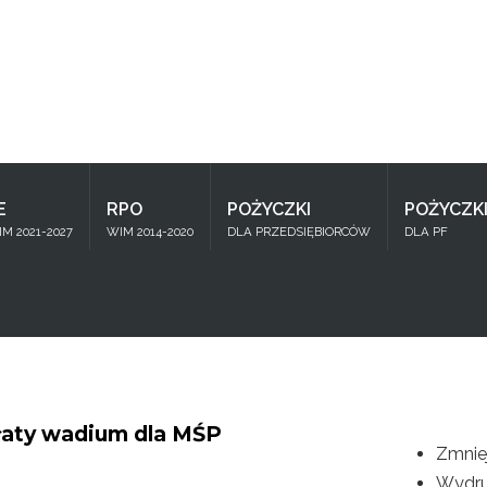
Znajdź
na stronie
E
RPO
POŻYCZKI
POŻYCZK
M 2021-2027
WIM 2014-2020
DLA PRZEDSIĘBIORCÓW
DLA PF
łaty wadium dla MŚP
Zmnie
Wydru