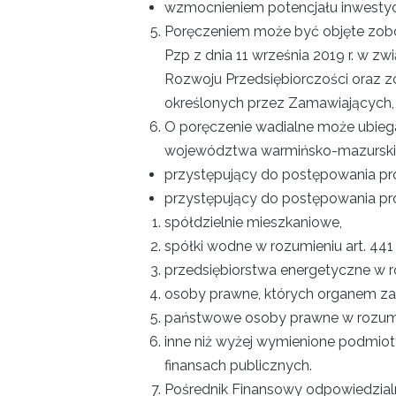
wzmocnieniem potencjału inwesty
Poręczeniem może być objęte zobowią
Pzp z dnia 11 września 2019 r. w zwi
Rozwoju Przedsiębiorczości oraz 
określonych przez Zamawiających, 
O poręczenie wadialne może ubiega
województwa warmińsko-mazurski
przystępujący do postępowania pr
przystępujący do postępowania p
spółdzielnie mieszkaniowe,
spółki wodne w rozumieniu art. 441 
przedsiębiorstwa energetyczne w roz
osoby prawne, których organem zał
państwowe osoby prawne w rozumien
inne niż wyżej wymienione podmioty 
finansach publicznych.
Pośrednik Finansowy odpowiedzial