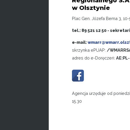
Regionalnego S.A
w Olsztynie
Plac Gen. Józefa Bema 3, 10-
tel.: 89 521 12 50 - sekretar
e-mail:
wmarr@wmarr.olszt
skrzynka ePUAP:
/WMARRSA
adres do e-Doręczeń:
AE:PL
Agencja urzęduje od poniedzi
15.30