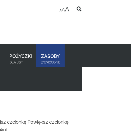
A
A
A
I
POŻYCZKI
ZASOBY
DLA JST
ZWRÓCONE
jsz czcionkę
Powiększ czcionkę
kuj