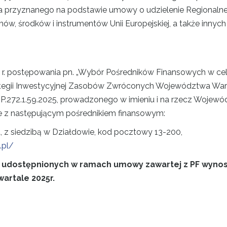
nia przyznanego na podstawie umowy o udzielenie Regional
ów, środków i instrumentów Unii Europejskiej, a także innych
. postępowania pn. „Wybór Pośredników Finansowych w ce
rategii Inwestycyjnej Zasobów Zwróconych Województwa War
y ZP.272.1.59.2025, prowadzonego w imieniu i na rzecz Woje
 z następującym pośrednikiem finansowym:
.
, z siedzibą w Działdowie, kod pocztowy 13-200,
.pl/
 udostępnionych w ramach umowy zawartej z PF wynosi
artale 2025r.