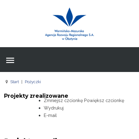
Wpisz czego szukasz
Znajdź
na stronie
Aktualności
Agencja
Wpisz czego szukasz
FE
Start
|
Pożyczki
RPO
Projekty zrealizowane
Pożyczki
Zmniejsz czcionkę
Powiększ czcionkę
Wydrukuj
Pożyczki
E-mail
Pożyczki
Zasoby