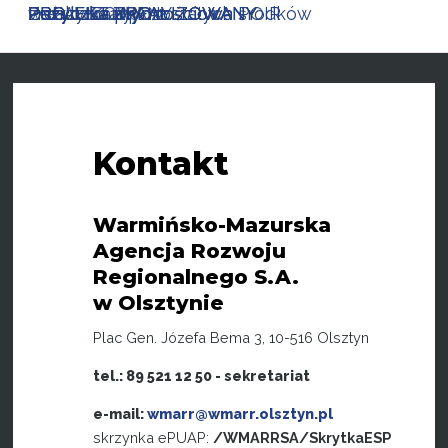
PROJEKT ZREALIZOWANY
PROJEKT ZREALIZOWANY
ZREALIZOWANY
wstrzymany
Pożyczka płynnościowa POIR
Pożyczka płynnościowa
PROJEKT ZREALIZOWANY
Pożyczka z pozostałych środków
Pożyczka RPO 2
Pożyczka RPO 1
zrealizowany
Kontakt
Warmińsko-Mazurska
Agencja Rozwoju
Regionalnego S.A.
w Olsztynie
Plac Gen. Józefa Bema 3, 10-516 Olsztyn
tel.: 89 521 12 50 - sekretariat
e-mail:
wmarr@wmarr.olsztyn.pl
skrzynka ePUAP:
/WMARRSA/SkrytkaESP