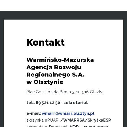
Kontakt
Warmińsko-Mazurska
Agencja Rozwoju
Regionalnego S.A.
w Olsztynie
Plac Gen. Józefa Bema 3, 10-516 Olsztyn
tel.: 89 521 12 50 - sekretariat
e-mail:
wmarr@wmarr.olsztyn.pl
skrzynka ePUAP:
/WMARRSA/SkrytkaESP
adres do e-Doręczeń:
AE:PL-41419-35133-