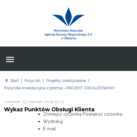
Wpisz czego szukasz
Znajdź
na stronie
Aktualności
Agencja
Wpisz czego szukasz
FE
Start
|
Pożyczki
|
Projekty zrealizowane
|
RPO
Pożyczka inwestycyjna z premią - PROJEKT ZREALIZOWANY
Pożyczki
czwartek, 13 czerwiec 2019 13:03
Wykaz Punktów Obsługi Klienta
Pożyczki
Zmniejsz czcionkę
Powiększ czcionkę
Wydrukuj
Pożyczki
E-mail
Zasoby