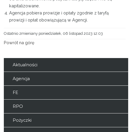
kapitalizowane.
Agencja pobiera prowizje i opłaty zgodnie z taryfą
prowizji i opłat obowiązującą w Agencji.
Ostatnio zmieniany poniedziałek, 06 listopad 2023 12:03
Powrót na górę
Aktualności
Agencja
FE
RPO
Pożyczki