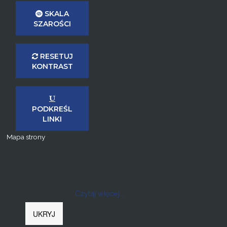
SKALA
SZAROŚCI
RESETUJ
KONTRAST
PODKREŚL
LINKI
Mapa strony
Ta strona używa plików Cookies. Dowiedz się więcej o
celu ich używania i możliwości zmiany ustawień Cookies w
przeglądarce.
Czytaj więcej...