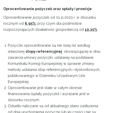
Oprocentowanie pożyczek oraz opłaty i prowizje
Projekty
Oprocentowanie pożyczek od 01.11.2023 r. w stosunku
Kontakt
rocznym od
6,95%
, przy czym dla podmiotów
rozpoczynających działalność gospodarczą od
10,35%
Pożyczki oprocentowane są nie niżej niż według
właściwej
stopy referencyjnej
, obowiązującej w dniu
zawarcia umowy pożyczki, ustalanej na podstawie
Komunikatu Komisji Europejskiej w sprawie zmiany
metody ustalania stóp referencyjnych i dyskontowych,
publikowanego w Dzienniku Urzędowym Unii
Europejskiej.
Oprocentowanie jest stałe w całym okresie
finansowania (spłaty pożyczki) i wyrażane jest w
stosunku rocznym.
Odsetki naliczane są od aktualnego stanu zadłużenia
od dnia uruchomienia pożyczki lub jej części i nie są