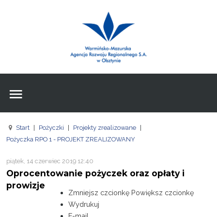
Wpisz czego szukasz
Znajdź
na stronie
Aktualności
Agencja
Wpisz czego szukasz
FE
Start
|
Pożyczki
|
Projekty zrealizowane
|
RPO
Pożyczka RPO 1 - PROJEKT ZREALIZOWANY
Pożyczki
piątek, 14 czerwiec 2019 12:40
Oprocentowanie pożyczek oraz opłaty i
Pożyczki
prowizje
Zmniejsz czcionkę
Powiększ czcionkę
Pożyczki
Wydrukuj
E-mail
Zasoby