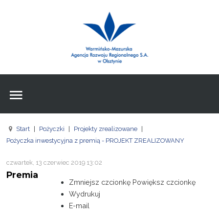
Wpisz czego szukasz
Znajdź
na stronie
Aktualności
Agencja
Wpisz czego szukasz
FE
Start
|
Pożyczki
|
Projekty zrealizowane
|
RPO
Pożyczka inwestycyjna z premią - PROJEKT ZREALIZOWANY
Pożyczki
czwartek, 13 czerwiec 2019 13:02
Premia
Pożyczki
Zmniejsz czcionkę
Powiększ czcionkę
Wydrukuj
Pożyczki
E-mail
Zasoby