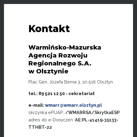
Kontakt
Warmińsko-Mazurska
Agencja Rozwoju
Regionalnego S.A.
w Olsztynie
Plac Gen. Józefa Bema 3, 10-516 Olsztyn
tel.: 89 521 12 50 - sekretariat
e-mail:
wmarr@wmarr.olsztyn.pl
skrzynka ePUAP:
/WMARRSA/SkrytkaESP
adres do e-Doręczeń:
AE:PL-41419-35133-
TTHBT-22