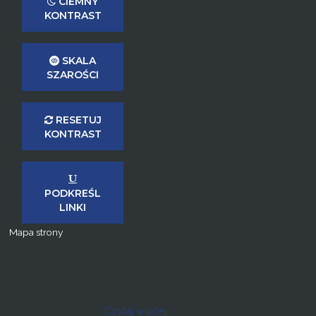
CIEMNY
KONTRAST
SKALA
SZAROŚCI
RESETUJ
KONTRAST
PODKREŚL
LINKI
Mapa strony
Ta strona używa plików Cookies. Dowiedz się więcej o
celu ich używania i możliwości zmiany ustawień Cookies w
przeglądarce.
Czytaj więcej...