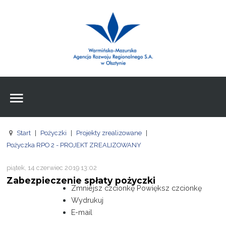
Wpisz czego szukasz
Znajdź
na stronie
Aktualności
Agencja
Wpisz czego szukasz
FE
Start
|
Pożyczki
|
Projekty zrealizowane
|
RPO
Pożyczka RPO 2 - PROJEKT ZREALIZOWANY
Pożyczki
piątek, 14 czerwiec 2019 13:02
Zabezpieczenie spłaty pożyczki
Pożyczki
Zmniejsz czcionkę
Powiększ czcionkę
Wydrukuj
Pożyczki
E-mail
Zasoby