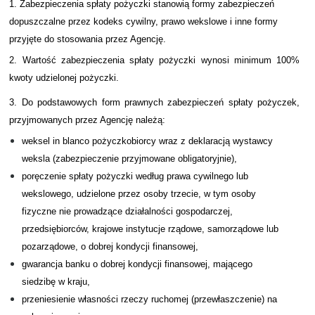
1. Zabezpieczenia spłaty pożyczki stanowią formy zabezpieczeń
dopuszczalne przez kodeks cywilny, prawo wekslowe i inne formy
Projekty
przyjęte do stosowania przez Agencję.
Kontakt
2. Warto
ść zabezpieczenia spłaty pożyczki wynosi minimum 100%
kwoty udzielonej pożyczki.
3. Do pod
stawowych form prawnych zabezpieczeń spłaty pożyczek,
przyjmowanych przez Agencję należą:
weksel in blanco pożyczkobiorcy wraz z deklaracją wystawcy
weksla (zabezpieczenie przyjmowane obligatoryjnie),
poręczenie spłaty pożyczki według prawa cywilnego lub
wekslowego, udzielone przez osoby trzecie, w tym osoby
fizyczne nie prowadzące działalności gospodarczej,
przedsiębiorców, krajowe instytucje rządowe, samorządowe lub
pozarządowe, o dobrej kondycji finansowej,
gwarancja banku o dobrej kondycji finansowej, mającego
siedzibę w kraju,
przeniesienie własności rzeczy ruchomej (przewłaszczenie) na