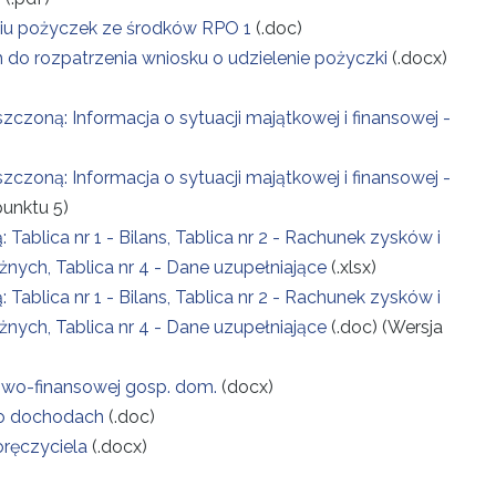
aniu pożyczek ze środków RPO 1
(.doc)
o rozpatrzenia wniosku o udzielenie pożyczki
(.docx)
oną: Informacja o sytuacji majątkowej i finansowej -
oną: Informacja o sytuacji majątkowej i finansowej -
punktu 5)
lica nr 1 - Bilans, Tablica nr 2 - Rachunek zysków i
żnych, Tablica nr 4 - Dane uzupełniające
(.xlsx)
lica nr 1 - Bilans, Tablica nr 2 - Rachunek zysków i
ężnych, Tablica nr 4 - Dane uzupełniające
(.doc)
(Wersja
owo-finansowej gosp. dom.
(docx)
 o dochodach
(.doc)
oręczyciela
(.docx)