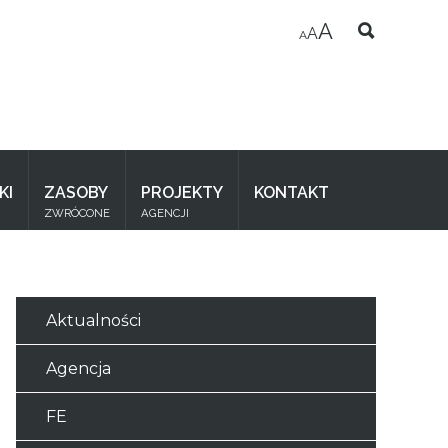
A
A
A
KI
ZASOBY
PROJEKTY
KONTAKT
ZWRÓCONE
AGENCJI
Aktualności
Agencja
FE