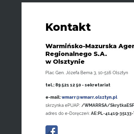
Kontakt
Warmińsko-Mazurska Agen
Regionalnego S.A.
w Olsztynie
Plac Gen. Józefa Bema 3, 10-516 Olsztyn
tel.: 89 521 12 50 - sekretariat
e-mail:
wmarr@wmarr.olsztyn.pl
skrzynka ePUAP:
/WMARRSA/SkrytkaES
adres do e-Doręczeń:
AE:PL-41419-35133