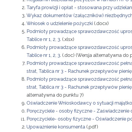
Taryfa prowizji i opłat - stosowana przy udziel
Projekty
Wykaz dokumentów (załączników) niezbędnych d
Wniosek o udzielenie pożyczki
(.docx)
Kontakt
Podmioty prowadzące sprawozdawczość uproszcz
Tablice nr 1, 2, 3.
(.xlsx)
Podmioty prowadzące sprawozdawczość uproszcz
Tablice nr 1, 2, 3.
(.doc)
(Wersja alternatywna do 
Podmioty prowadzące sprawozdawczość pełną: Tab
strat, Tablica nr 3 - Rachunek przepływów pienię
Podmioty prowadzące sprawozdawczość pełną: Tab
strat, Tablica nr 3 - Rachunek przepływów pieni
alternatywna do punktu 7)
Oświadczenie Wnioskodawcy o sytuacji majątk
Poręczyciele - osoby fizyczne - Zaświadczenie
Poręczyciele- osoby fizyczne - Oświadczenie p
Upoważnienie konsumenta
(.pdf)