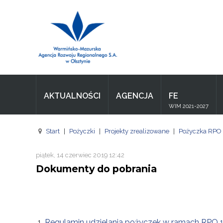
Wpisz czego szukasz
Aktualności
Agencja
AKTUALNOŚCI
AGENCJA
FE
Wpisz czego szukasz
WIM 2021-2027
FE
Start
|
Pożyczki
|
Projekty zrealizowane
|
Pożyczka RPO
RPO
piątek, 14 czerwiec 2019 12:42
Pożyczki
Dokumenty do pobrania
Pożyczki
Pożyczki
Regulamin udzielania pożyczek w ramach RPO 
Zasoby