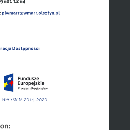
89 521 12 54
:
piwmarr@wmarr.olsztyn.pl
racja Dostępności
RPO WiM 2014-2020