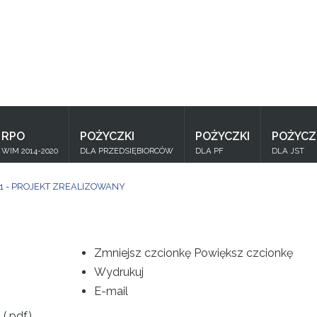
Znajdź
na stronie
RPO
POŻYCZKI
POŻYCZKI
POŻYCZ
WIM 2014-2020
DLA PRZEDSIĘBIORCÓW
DLA PF
DLA JST
 1 - PROJEKT ZREALIZOWANY
Zmniejsz czcionkę
Powiększ czcionkę
Wydrukuj
E-mail
1
(.pdf)