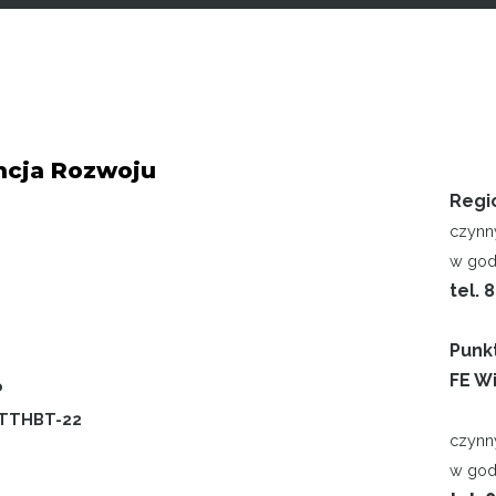
cja Rozwoju
Regi
czynn
w godz
tel. 
Punk
FE Wi
P
-TTHBT-22
czynn
w god