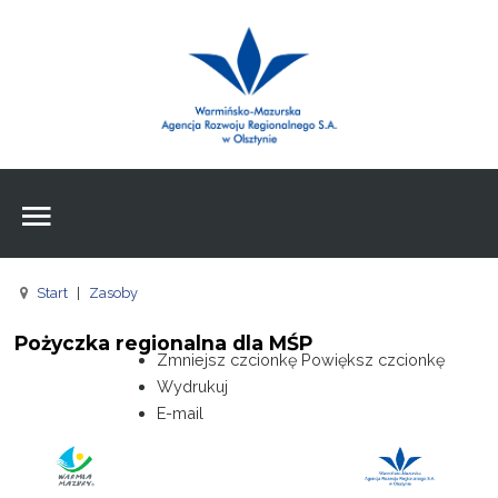
Wpisz czego szukasz
Znajdź
na stronie
Aktualności
Agencja
Wpisz czego szukasz
FE
Start
|
Zasoby
RPO
Pożyczka regionalna dla MŚP
Pożyczki
Zmniejsz czcionkę
Powiększ czcionkę
Wydrukuj
Pożyczki
E-mail
Pożyczki
Zasoby