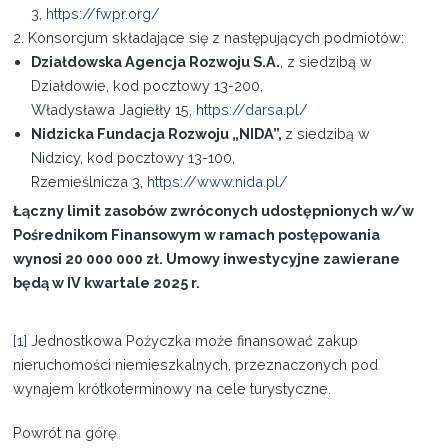
3,
https://fwpr.org/
2. Konsorcjum składające się z następujących podmiotów:
Działdowska Agencja Rozwoju S.A.
, z siedzibą w
Działdowie, kod pocztowy 13-200,
Władysława Jagiełły 15,
https://darsa.pl/
Nidzicka Fundacja Rozwoju „NIDA”,
z siedzibą w
Nidzicy, kod pocztowy 13-100,
Rzemieślnicza 3,
https://www.nida.pl/
Łączny limit zasobów zwróconych udostępnionych w/w
Pośrednikom Finansowym w ramach postępowania
wynosi 20 000 000 zł. Umowy inwestycyjne zawierane
będą w IV kwartale 2025 r.
[1]
Jednostkowa Pożyczka może finansować zakup
nieruchomości niemieszkalnych, przeznaczonych pod
wynajem krótkoterminowy na cele turystyczne.
Powrót na górę