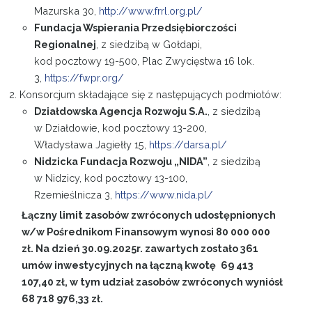
Mazurska 30,
http://www.frrl.org.pl/
Fundacja Wspierania Przedsiębiorczości
Regionalnej
, z siedzibą w Gołdapi,
kod pocztowy 19-500, Plac Zwycięstwa 16 lok.
3,
https://fwpr.org/
2. Konsorcjum składające się z następujących podmiotów:
Działdowska Agencja Rozwoju S.A.
, z siedzibą
w Działdowie, kod pocztowy 13-200,
Władysława Jagiełły 15,
https://darsa.pl/
Nidzicka Fundacja Rozwoju „NIDA”
, z siedzibą
w Nidzicy, kod pocztowy 13-100,
Rzemieślnicza 3,
https://www.nida.pl/
Łączny limit zasobów zwróconych udostępnionych
w/w Pośrednikom Finansowym wynosi 80 000 000
zł. Na dzień 30.09.2025r. zawartych zostało 361
umów inwestycyjnych na łączną kwotę
69 413
107,40 zł, w tym udział zasobów zwróconych wyniósł
68 718 976,33 zł.