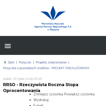
Wpisz czego szukasz
Znajdź
na stronie
Aktualności
Agencja
Wpisz czego szukasz
FE
Start
|
Pożyczki
|
Projekty zrealizowane
|
RPO
Pożyczka z pozostałych środków - PROJEKT ZREALIZOWANY
Pożyczki
piątek, 26 lipiec 2019 08:46
RRSO - Rzeczywista Roczna Stopa
Pożyczki
Oprocentowania
Zmniejsz czcionkę
Powiększ czcionkę
Pożyczki
Wydrukuj
E-mail
Zasoby