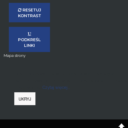
RESETUJ
KONTRAST
PODKREŚL
LINKI
Mapa strony
Ta strona używa plików Cookies. Dowiedz się więcej o
celu ich używania i możliwości zmiany ustawień Cookies w
przeglądarce.
Czytaj więcej...
.