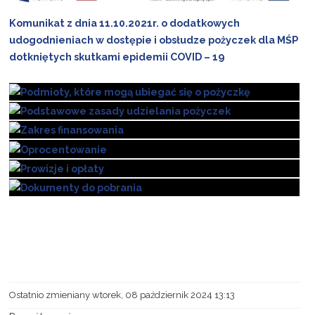
Komunikat z dnia 11.10.2021r. o dodatkowych
Projekty
udogodnieniach w dostępie i obsłudze pożyczek dla MŚP
dotkniętych skutkami epidemii COVID – 19
Kontakt
Ostatnio zmieniany wtorek, 08 październik 2024 13:13