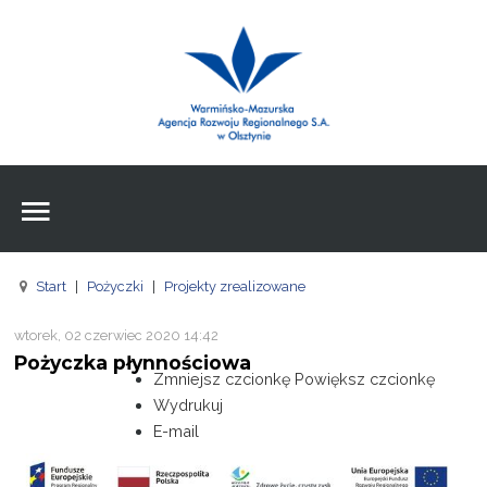
Wpisz czego szukasz
Znajdź
na stronie
Aktualności
Agencja
Wpisz czego szukasz
FE
Start
|
Pożyczki
|
Projekty zrealizowane
RPO
wtorek, 02 czerwiec 2020 14:42
Pożyczki
Pożyczka płynnościowa
Zmniejsz czcionkę
Powiększ czcionkę
Pożyczki
Wydrukuj
E-mail
Pożyczki
Zasoby