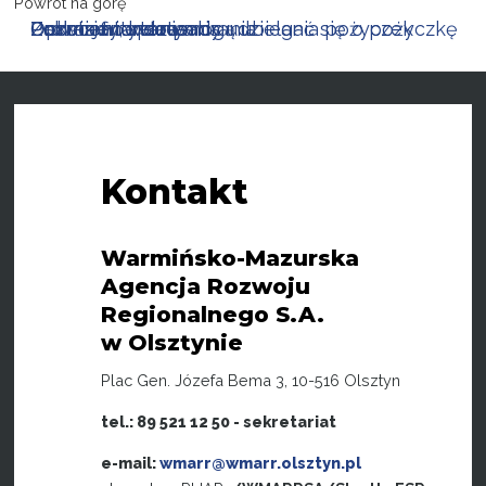
Powrót na górę
Podmioty, które mogą ubiegać się o pożyczkę
Podstawowe zasady udzielania pożyczek
Zakres finansowania
Oprocentowanie
Prowizje i opłaty
Dokumenty do pobrania
Kontakt
Warmińsko-Mazurska
Agencja Rozwoju
Regionalnego S.A.
w Olsztynie
Plac Gen. Józefa Bema 3, 10-516 Olsztyn
tel.: 89 521 12 50 - sekretariat
e-mail:
wmarr@wmarr.olsztyn.pl