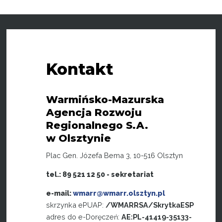
Kontakt
Warmińsko-Mazurska
Agencja Rozwoju
Regionalnego S.A.
w Olsztynie
Plac Gen. Józefa Bema 3, 10-516 Olsztyn
tel.: 89 521 12 50 - sekretariat
e-mail:
wmarr@wmarr.olsztyn.pl
skrzynka ePUAP:
/WMARRSA/SkrytkaESP
adres do e-Doręczeń:
AE:PL-41419-35133-