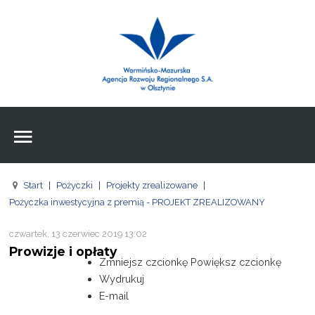
Wpisz czego szukasz
Znajdź
na stronie
Aktualności
Agencja
Wpisz czego szukasz
FE
Start
|
Pożyczki
|
Projekty zrealizowane
|
RPO
Pożyczka inwestycyjna z premią - PROJEKT ZREALIZOWANY
Pożyczki
czwartek, 13 czerwiec 2019 13:02
Prowizje i opłaty
Pożyczki
Zmniejsz czcionkę
Powiększ czcionkę
Wydrukuj
Pożyczki
E-mail
Zasoby