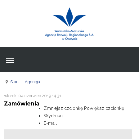
Wpisz czego szukasz
Znajdź
na stronie
Aktualności
Agencja
Wpisz czego szukasz
FE
Start
|
Agencja
RPO
wtorek, 04 czerwiec 2019 14:31
Pożyczki
Zamówienia
Zmniejsz czcionkę
Powiększ czcionkę
Pożyczki
Wydrukuj
E-mail
Pożyczki
Zasoby