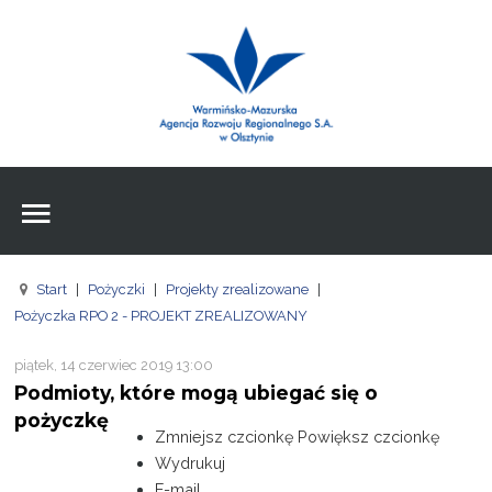
Wpisz czego szukasz
Znajdź
na stronie
Aktualności
Agencja
Wpisz czego szukasz
FE
Start
|
Pożyczki
|
Projekty zrealizowane
|
RPO
Pożyczka RPO 2 - PROJEKT ZREALIZOWANY
Pożyczki
piątek, 14 czerwiec 2019 13:00
Podmioty, które mogą ubiegać się o
Pożyczki
pożyczkę
Zmniejsz czcionkę
Powiększ czcionkę
Pożyczki
Wydrukuj
E-mail
Zasoby