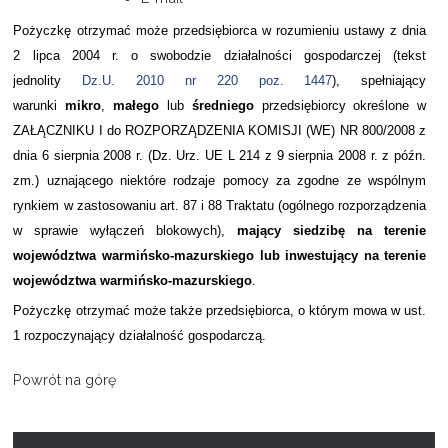
Pożyczkę otrzymać może przedsiębiorca w rozumieniu ustawy z dnia
Projekty
2 lipca 2004 r. o swobodzie działalności gospodarczej (tekst
jednolity
Dz.U. 2010 nr 220 poz. 1447
), spełniający
Kontakt
warunki
mikro
,
małego
lub
średniego
przedsiębiorcy określone w
ZAŁĄCZNIKU I do ROZPORZĄDZENIA KOMISJI (WE) NR 800/2008 z
dnia 6 sierpnia 2008 r. (Dz. Urz. UE L 214 z 9 sierpnia 2008 r. z późn.
zm.) uznającego niektóre rodzaje pomocy za zgodne ze wspólnym
rynkiem w zastosowaniu art. 87 i 88 Traktatu (ogólnego rozporządzenia
w sprawie wyłączeń blokowych),
mający siedzibę na terenie
województwa warmińsko-mazurskiego lub inwestujący na terenie
województwa warmińsko-mazurskiego
.
Pożyczkę otrzymać może także przedsiębiorca, o którym mowa w ust.
1 rozpoczynający działalność gospodarczą.
Powrót na górę