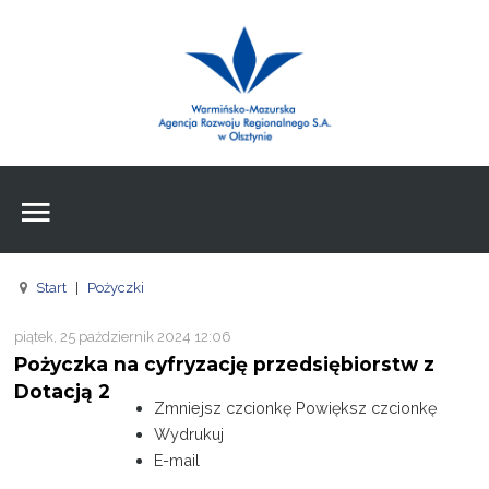
Wpisz czego szukasz
Znajdź
na stronie
Aktualności
Agencja
Wpisz czego szukasz
FE
Start
|
Pożyczki
RPO
piątek, 25 październik 2024 12:06
Pożyczki
Pożyczka na cyfryzację przedsiębiorstw z
Dotacją 2
Pożyczki
Zmniejsz czcionkę
Powiększ czcionkę
Wydrukuj
Pożyczki
E-mail
Zasoby