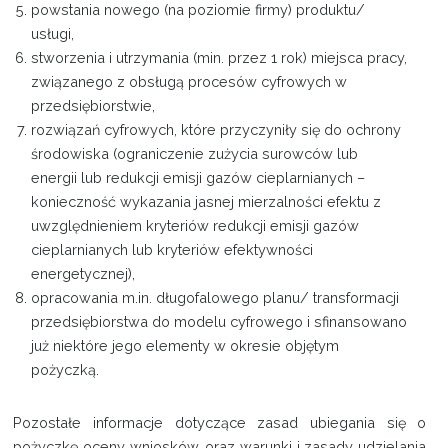
powstania nowego (na poziomie firmy) produktu/
usługi,
stworzenia i utrzymania (min. przez 1 rok) miejsca pracy,
związanego z obsługą procesów cyfrowych w
przedsiębiorstwie,
rozwiązań cyfrowych, które przyczyniły się do ochrony
środowiska (ograniczenie zużycia surowców lub
energii lub redukcji emisji gazów cieplarnianych –
konieczność wykazania jasnej mierzalności efektu z
uwzględnieniem kryteriów redukcji emisji gazów
cieplarnianych lub kryteriów efektywności
energetycznej),
opracowania m.in. długofalowego planu/ transformacji
przedsiębiorstwa do modelu cyfrowego i sfinansowano
już niektóre jego elementy w okresie objętym
pożyczką.
Pozostałe informacje dotyczące zasad ubiegania się o
pożyczkę oceny wniosków, oraz warunki i zasady udzielania