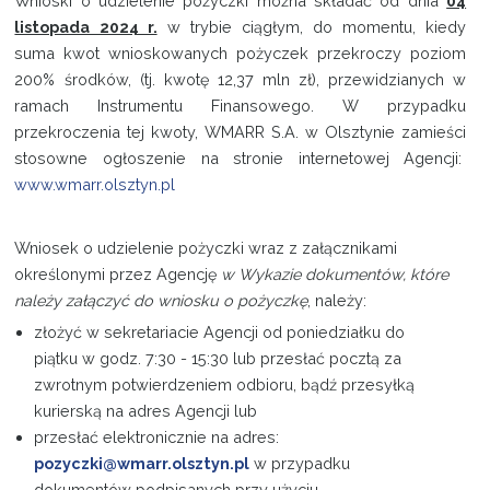
Wnioski o udzielenie pożyczki można składać od dnia
04
listopada 2024 r.
w trybie ciągłym, do momentu, kiedy
suma kwot wnioskowanych pożyczek przekroczy poziom
200% środków, (tj. kwotę 12,37 mln zł), przewidzianych w
ramach Instrumentu Finansowego. W przypadku
przekroczenia tej kwoty, WMARR S.A. w Olsztynie zamieści
stosowne ogłoszenie na stronie internetowej Agencji:
www.wmarr.olsztyn.pl
Wniosek o udzielenie pożyczki wraz z załącznikami
określonymi przez Agencję
w Wykazie dokumentów, które
należy załączyć do wniosku o pożyczkę
, należy:
złożyć w sekretariacie Agencji od poniedziałku do
piątku w godz. 7:30 - 15:30 lub przesłać pocztą za
zwrotnym potwierdzeniem odbioru, bądź przesyłką
kurierską na adres Agencji lub
przesłać elektronicznie na adres:
pozyczki@wmarr.olsztyn.pl
w przypadku
dokumentów podpisanych przy użyciu