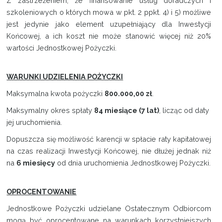
Z zastrzeżeniem, że finansowanie usług doradczych i
szkoleniowych o których mowa w pkt. 2 ppkt. 4) i 5) możliwe
jest jedynie jako element uzupełniający dla Inwestycji
Końcowej, a ich koszt nie może stanowić więcej niż 20%
wartości Jednostkowej Pożyczki.
WARUNKI UDZIELENIA POŻYCZKI
Maksymalna kwota pożyczki
800.000,00 zł
.
Maksymalny okres spłaty
84 miesiące (7 lat)
, licząc od daty
jej uruchomienia.
Dopuszcza się możliwość karencji w spłacie raty kapitałowej
na czas realizacji Inwestycji Końcowej, nie dłużej jednak niż
na
6 miesięcy
od dnia uruchomienia Jednostkowej Pożyczki.
OPROCENTOWANIE
Jednostkowe Pożyczki udzielane Ostatecznym Odbiorcom
mogą być oprocentowane na warunkach korzystniejszych