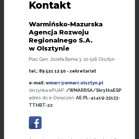
Kontakt
Warmińsko-Mazurska
Agencja Rozwoju
Regionalnego S.A.
w Olsztynie
Plac Gen. Józefa Bema 3, 10-516 Olsztyn
tel.: 89 521 12 50 - sekretariat
e-mail:
wmarr@wmarr.olsztyn.pl
skrzynka ePUAP:
/WMARRSA/SkrytkaESP
adres do e-Doręczeń:
AE:PL-41419-35133-
TTHBT-22