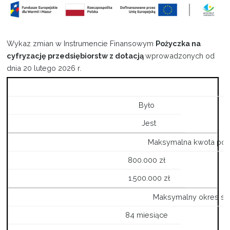
Projekty
Wykaz zmian w Instrumencie Finansowym
Pożyczka na
Kontakt
cyfryzację przedsiębiorstw z dotacją
wprowadzonych od
dnia 20 lutego 2026 r.
Było
Jest
Maksymalna kwota poż
800.000 zł
1.500.000 zł
Maksymalny okres sp
84 miesiące