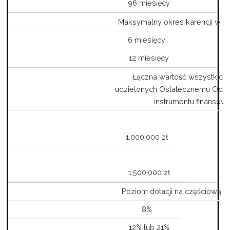
96 miesięcy
Maksymalny okres karencji w spł
6 miesięcy
12 miesięcy
Łączna wartość wszystkich
udzielonych Ostatecznemu Odbi
instrumentu finansow
1.000.000 zł
1.500.000 zł
Poziom dotacji na częściową sp
8%
12% lub 21%