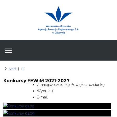
Wpisz czego szukasz
Znajdź
na stronie
Aktualności
Agencja
Wpisz czego szukasz
FE
Start
|
FE
RPO
Konkursy FEWiM 2021-2027
Pożyczki
Zmniejsz czcionkę
Powiększ czcionkę
Wydrukuj
Pożyczki
E-mail
Pożyczki
Zasoby