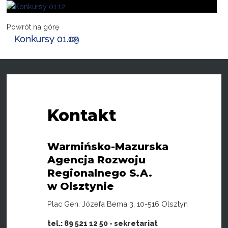
Projekty
Powrót na górę
Konkursy 01.02
Konkursy 01.09
Konkursy 01.12
Kontakt
Kontakt
Warmińsko-Mazurska
Agencja Rozwoju
Regionalnego S.A.
w Olsztynie
Plac Gen. Józefa Bema 3, 10-516 Olsztyn
tel.: 89 521 12 50 - sekretariat