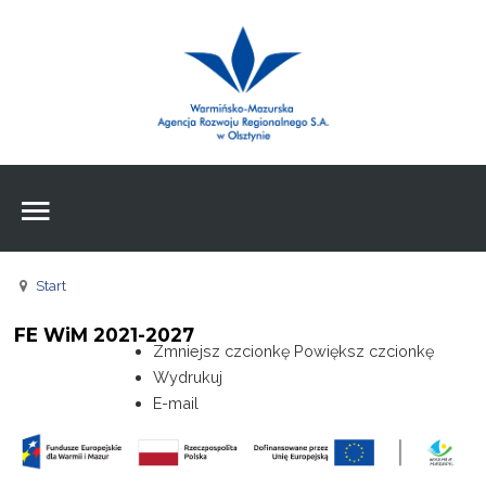
Wpisz czego szukasz
Znajdź
na stronie
Aktualności
Agencja
Wpisz czego szukasz
FE
Start
RPO
FE WiM 2021-2027
Pożyczki
Zmniejsz czcionkę
Powiększ czcionkę
Wydrukuj
Pożyczki
E-mail
Pożyczki
Zasoby