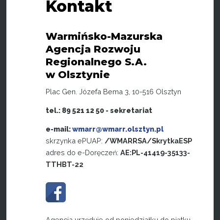
Kontakt
Warmińsko-Mazurska
Agencja Rozwoju
Regionalnego S.A.
w Olsztynie
Plac Gen. Józefa Bema 3, 10-516 Olsztyn
tel.: 89 521 12 50 - sekretariat
e-mail:
wmarr@wmarr.olsztyn.pl
skrzynka ePUAP:
/WMARRSA/SkrytkaESP
adres do e-Doręczeń:
AE:PL-41419-35133-
TTHBT-22
Agencja urzęduje od poniedziałku do piątku,