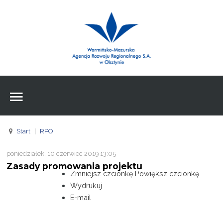
Wpisz czego szukasz
Znajdź
na stronie
Aktualności
Agencja
Wpisz czego szukasz
FE
Start
|
RPO
RPO
poniedziałek, 10 czerwiec 2019 13:05
Pożyczki
Zasady promowania projektu
Zmniejsz czcionkę
Powiększ czcionkę
Pożyczki
Wydrukuj
E-mail
Pożyczki
Zasoby