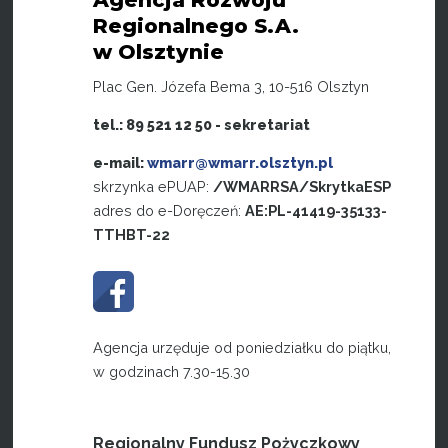
Regionalnego S.A.
w Olsztynie
Plac Gen. Józefa Bema 3, 10-516 Olsztyn
tel.: 89 521 12 50 - sekretariat
e-mail:
wmarr@wmarr.olsztyn.pl
skrzynka ePUAP:
/WMARRSA/SkrytkaESP
adres do e-Doręczeń:
AE:PL-41419-35133-
TTHBT-22
Agencja urzęduje od poniedziałku do piątku,
w godzinach 7.30-15.30
Regionalny Fundusz Pożyczkowy