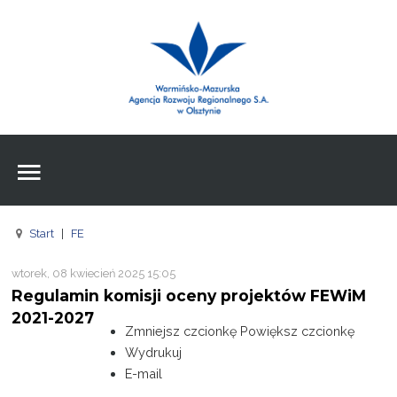
Wpisz czego szukasz
Znajdź
na stronie
Aktualności
Agencja
Wpisz czego szukasz
FE
Start
|
FE
RPO
wtorek, 08 kwiecień 2025 15:05
Pożyczki
Regulamin komisji oceny projektów FEWiM
2021-2027
Pożyczki
Zmniejsz czcionkę
Powiększ czcionkę
Wydrukuj
Pożyczki
E-mail
Zasoby