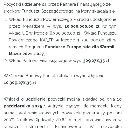
Pożyczki udzielane są przez Partnera Finansującego ze
środków Funduszu Szczegółowego, na który składają się:
Wkład Funduszu Powierniczego – środki udostępnione
przez Menadżera w wys.
10.000.000,00 zł
(w tym
wkład UE w kwocie 8.300.000,00 zł i Wkład Funduszu
Powierniczego KW_FP w kwocie 1 700 000,00 zł) w
ramach Programu
Fundusze Europejskie dla Warmii i
Mazur 2021-2027
,
Wkład Partnera Finansującego w wys.
309 278,35 zł
.
W Okresie Budowy Portfela alokacja wynosi łącznie
10.309.278,35 zł
.
Wnioski o udzielenie pożyczki można składać od dnia
10
października 2025 r.
w trybie ciągłym, do momentu, kiedy
suma kwot wnioskowanych pożyczek przekroczy poziom
200% środków (tj. kwotę 20,62 mln zł), przewidzianych w
ramach Instrumentu Finansowego. W przypadku