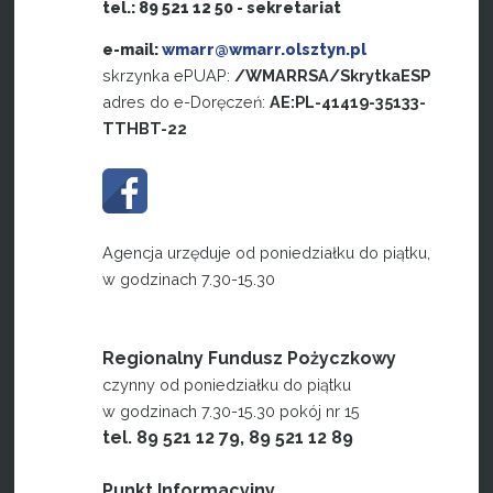
tel.: 89 521 12 50 - sekretariat
e-mail:
wmarr@wmarr.olsztyn.pl
skrzynka ePUAP:
/WMARRSA/SkrytkaESP
adres do e-Doręczeń:
AE:PL-41419-35133-
TTHBT-22
Agencja urzęduje od poniedziałku do piątku,
w godzinach 7.30-15.30
Regionalny Fundusz Pożyczkowy
czynny od poniedziałku do piątku
w godzinach 7.30-15.30 pokój nr 15
tel. 89 521 12 79, 89 521 12 89
Punkt Informacyjny