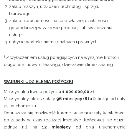
zakup maszyn, urządzeń, technologii, sprzętu
biurowego,
zakup nieruchomości na cele własnej działalności
gospodarczej w zakresie produkcji lub świadczenia
1
usług
nabycie wartości niematerialnych i prawnych
1
Z wyłączeniem usług polegających na wynajmie krótko i
długo terminowym, leasingu, dzierżawie i time- sharing
WARUNKI UDZIELENIA POŻYCZKI
Maksymalna kwota pożyczki
1.000.000,00 zł
.
Maksymalny okres spłaty
96 miesięcy (8 lat)
, licząc od daty
jej uruchomienia.
Dopuszcza się możliwość karencji w spłacie raty kapitałowej
do zasady na czas realizacji Inwestycji Końcowej, nie dłużej
jednak niż na
12 miesięcy
od dnia uruchomienia