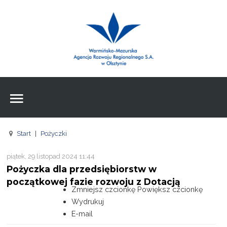
Wpisz czego szukasz
Znajdź
na stronie
Aktualności
Agencja
Wpisz czego szukasz
FE
Start
|
Pożyczki
RPO
piątek, 29 listopad 2024 11:44
Pożyczki
Pożyczka dla przedsiębiorstw w
początkowej fazie rozwoju z Dotacją
Pożyczki
Zmniejsz czcionkę
Powiększ czcionkę
Wydrukuj
Pożyczki
E-mail
Zasoby