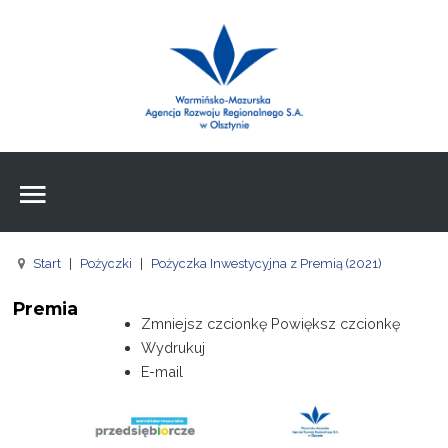
Wpisz czego szukasz
Znajdź
na stronie
Aktualności
Agencja
Wpisz czego szukasz
FE
Start
|
Pożyczki
|
Pożyczka Inwestycyjna z Premią (2021)
RPO
Premia
Pożyczki
Zmniejsz czcionkę
Powiększ czcionkę
Wydrukuj
Pożyczki
E-mail
Pożyczki
Zasoby