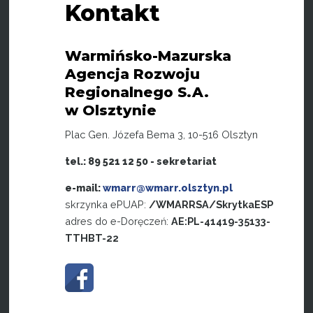
Kontakt
Warmińsko-Mazurska
Agencja Rozwoju
Regionalnego S.A.
w Olsztynie
Plac Gen. Józefa Bema 3, 10-516 Olsztyn
tel.: 89 521 12 50 - sekretariat
e-mail:
wmarr@wmarr.olsztyn.pl
skrzynka ePUAP:
/WMARRSA/SkrytkaESP
adres do e-Doręczeń:
AE:PL-41419-35133-
TTHBT-22