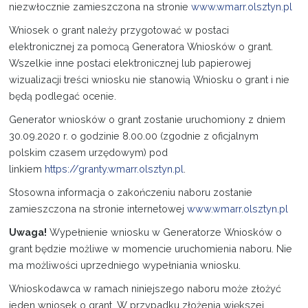
niezwłocznie zamieszczona na stronie
www.wmarr.olsztyn.pl
Wniosek o grant należy przygotować w postaci
elektronicznej za pomocą Generatora Wniosków o grant.
Wszelkie inne postaci elektronicznej lub papierowej
wizualizacji treści wniosku nie stanowią Wniosku o grant i nie
będą podlegać ocenie.
Generator wniosków o grant zostanie uruchomiony z dniem
30.09.2020 r. o godzinie 8.00.00 (zgodnie z oficjalnym
polskim czasem urzędowym) pod
linkiem
https://granty.wmarr.olsztyn.pl
.
Stosowna informacja o zakończeniu naboru zostanie
zamieszczona na stronie internetowej
www.wmarr.olsztyn.pl
Uwaga!
Wypełnienie wniosku w Generatorze Wniosków o
grant będzie możliwe w momencie uruchomienia naboru. Nie
ma możliwości uprzedniego wypełniania wniosku.
Wnioskodawca w ramach niniejszego naboru może złożyć
jeden wniosek o grant. W przypadku złożenia większej