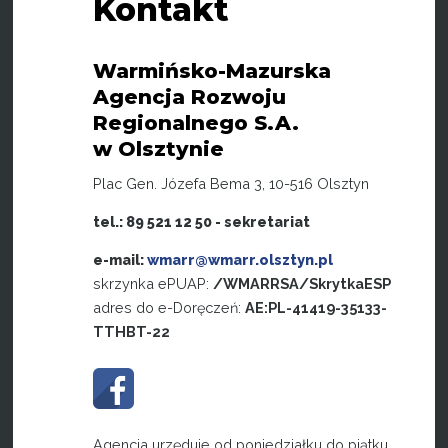
Kontakt
Warmińsko-Mazurska
Agencja Rozwoju
Regionalnego S.A.
w Olsztynie
Plac Gen. Józefa Bema 3, 10-516 Olsztyn
tel.: 89 521 12 50 - sekretariat
e-mail:
wmarr@wmarr.olsztyn.pl
skrzynka ePUAP:
/WMARRSA/SkrytkaESP
adres do e-Doręczeń:
AE:PL-41419-35133-
TTHBT-22
Agencja urzęduje od poniedziałku do piątku,