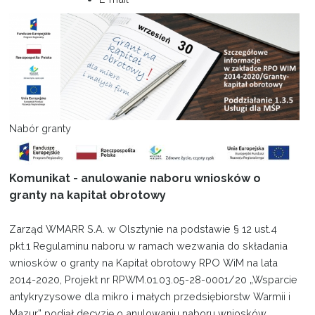
Projekty
Kontakt
Nabór granty
Komunikat - anulowanie naboru wniosków o
granty na kapitał obrotowy
Zarząd WMARR S.A. w Olsztynie na podstawie § 12 ust.4
pkt.1 Regulaminu naboru w ramach wezwania do składania
wniosków o granty na Kapitał obrotowy RPO WiM na lata
2014-2020, Projekt nr RPWM.01.03.05-28-0001/20 „Wsparcie
antykryzysowe dla mikro i małych przedsiębiorstw Warmii i
Mazur” podjął decyzję o anulowaniu naboru wniosków.