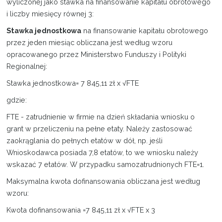
wyliczonej jako stawka na finansowanie kapitału obrotowego
i liczby miesięcy równej 3:
Stawka jednostkowa
na finansowanie kapitału obrotowego
przez jeden miesiąc obliczana jest według wzoru
opracowanego przez Ministerstwo Funduszy i Polityki
Regionalnej:
Stawka jednostkowa= 7 845,11 zł x √FTE
gdzie:
FTE - zatrudnienie w firmie na dzień składania wniosku o
grant w przeliczeniu na pełne etaty. Należy zastosować
zaokrąglania do pełnych etatów w dół, np. jeśli
Wnioskodawca posiada 7,8 etatów, to we wniosku należy
wskazać 7 etatów. W przypadku samozatrudnionych FTE=1.
Maksymalna kwota dofinansowania obliczana jest według
wzoru:
Kwota dofinansowania =7 845,11 zł x √FTE x 3