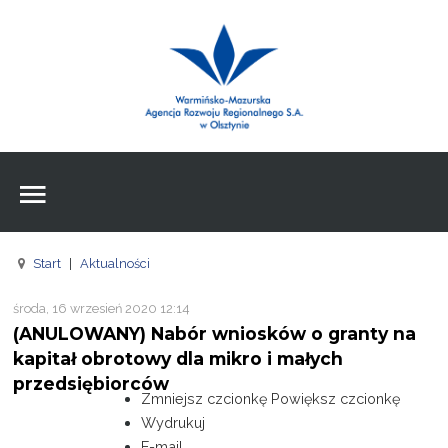
Wpisz czego szukasz
Znajdź
na stronie
Aktualności
Agencja
Wpisz czego szukasz
FE
Start
|
Aktualności
RPO
środa, 16 wrzesień 2020 12:14
Pożyczki
(ANULOWANY) Nabór wniosków o granty na
kapitał obrotowy dla mikro i małych
Pożyczki
przedsiębiorców
Zmniejsz czcionkę
Powiększ czcionkę
Pożyczki
Wydrukuj
E-mail
Zasoby