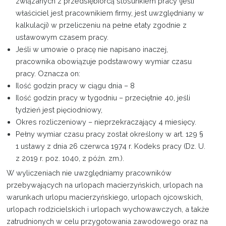
związanych z przedsiębiorcą stosunkiem pracy (jeśli
właściciel jest pracownikiem firmy, jest uwzględniany w
kalkulacji) w przeliczeniu na pełne etaty zgodnie z
ustawowym czasem pracy.
Jeśli w umowie o pracę nie napisano inaczej,
pracownika obowiązuje podstawowy wymiar czasu
pracy. Oznacza on:
Ilość godzin pracy w ciągu dnia – 8
Ilość godzin pracy w tygodniu – przeciętnie 40, jeśli
tydzień jest pięciodniowy,
Okres rozliczeniowy – nieprzekraczający 4 miesięcy.
Pełny wymiar czasu pracy został określony w art. 129 §
1 ustawy z dnia 26 czerwca 1974 r. Kodeks pracy (Dz. U.
z 2019 r. poz. 1040, z późn. zm.).
W wyliczeniach nie uwzględniamy pracowników
przebywających na urlopach macierzyńskich, urlopach na
warunkach urlopu macierzyńskiego, urlopach ojcowskich,
urlopach rodzicielskich i urlopach wychowawczych, a także
zatrudnionych w celu przygotowania zawodowego oraz na