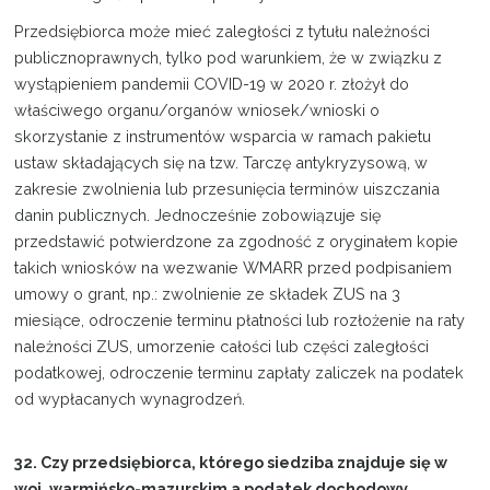
Przedsiębiorca może mieć zaległości z tytułu należności
publicznoprawnych, tylko pod warunkiem, że w związku z
wystąpieniem pandemii COVID-19 w 2020 r. złożył do
właściwego organu/organów wniosek/wnioski o
skorzystanie z instrumentów wsparcia w ramach pakietu
ustaw składających się na tzw. Tarczę antykryzysową, w
zakresie zwolnienia lub przesunięcia terminów uiszczania
danin publicznych. Jednocześnie zobowiązuje się
przedstawić potwierdzone za zgodność z oryginałem kopie
takich wniosków na wezwanie WMARR przed podpisaniem
umowy o grant, np.: zwolnienie ze składek ZUS na 3
miesiące, odroczenie terminu płatności lub rozłożenie na raty
należności ZUS, umorzenie całości lub części zaległości
podatkowej, odroczenie terminu zapłaty zaliczek na podatek
od wypłacanych wynagrodzeń.
32. Czy przedsiębiorca, którego siedziba znajduje się w
woj. warmińsko-mazurskim a podatek dochodowy