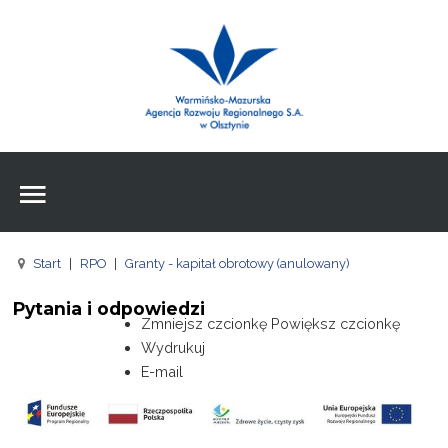
Wpisz czego szukasz
Znajdź
na stronie
Aktualności
Agencja
Wpisz czego szukasz
FE
Start
|
RPO
|
Granty - kapitał obrotowy (anulowany)
RPO
Pytania i odpowiedzi
Pożyczki
Zmniejsz czcionkę
Powiększ czcionkę
Wydrukuj
Pożyczki
E-mail
Pożyczki
Zasoby