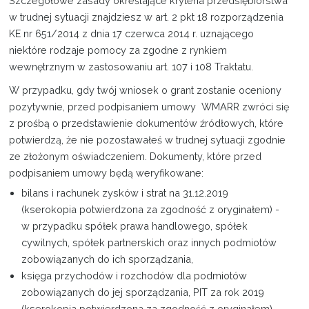
Szczegółowe zasady określające kryteria przedsiębiorstwa
w trudnej sytuacji znajdziesz w art. 2 pkt 18 rozporządzenia
KE nr 651/2014 z dnia 17 czerwca 2014 r. uznającego
niektóre rodzaje pomocy za zgodne z rynkiem
wewnętrznym w zastosowaniu art. 107 i 108 Traktatu.
W przypadku, gdy twój wniosek o grant zostanie oceniony
pozytywnie, przed podpisaniem umowy WMARR zwróci się
z prośbą o przedstawienie dokumentów źródłowych, które
potwierdzą, że nie pozostawałeś w trudnej sytuacji zgodnie
ze złożonym oświadczeniem. Dokumenty, które przed
podpisaniem umowy będą weryfikowane:
bilans i rachunek zysków i strat na 31.12.2019
(kserokopia potwierdzona za zgodność z oryginałem) -
w przypadku spółek prawa handlowego, spółek
cywilnych, spółek partnerskich oraz innych podmiotów
zobowiązanych do ich sporządzania,
księga przychodów i rozchodów dla podmiotów
zobowiązanych do jej sporządzania, PIT za rok 2019
(kserokopia potwierdzona za zgodność z oryginałem) –