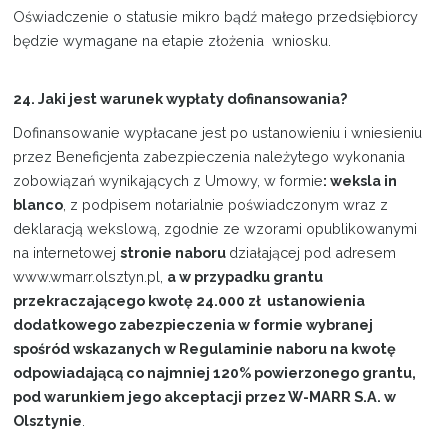
Oświadczenie o statusie mikro bądź małego przedsiębiorcy
będzie wymagane na etapie złożenia wniosku.
24. Jaki jest warunek wypłaty dofinansowania?
Dofinansowanie wypłacane jest po ustanowieniu i wniesieniu
przez Beneficjenta zabezpieczenia należytego wykonania
zobowiązań wynikających z Umowy, w formie
: weksla in
blanco
, z podpisem notarialnie poświadczonym wraz z
deklaracją wekslową, zgodnie ze wzorami opublikowanymi
na internetowej
stronie naboru
działającej pod adresem
www.wmarr.olsztyn.pl,
a w przypadku grantu
przekraczającego kwotę 24.000 zł ustanowienia
dodatkowego zabezpieczenia w formie wybranej
spośród wskazanych w Regulaminie naboru na kwotę
odpowiadającą co najmniej 120% powierzonego grantu,
pod warunkiem jego akceptacji przez W-MARR S.A. w
Olsztynie
.