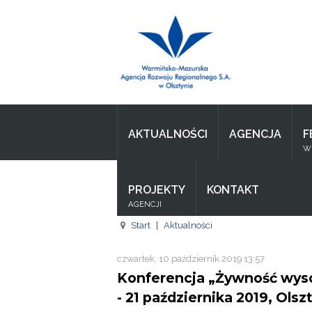
Wpisz czego szukasz
Aktualności
Agencja
AKTUALNOŚCI
AGENCJA
F
Wpisz czego szukasz
WI
FE
PROJEKTY
KONTAKT
RPO
AGENCJI
Pożyczki
Start
|
Aktualności
Pożyczki
czwartek, 10 październik 2019 13:57
Konferencja „Żywność wyso
Pożyczki
- 21 października 2019, Olsz
Zasoby