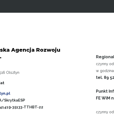
ska Agencja Rozwoju
.
Regiona
czynny od 
w godzinac
516 Olsztyn
tel. 89 5
iat
Punkt In
yn.pl
FE WiM n
/SkrytkaESP
-41419-35133-TTHBT-22
czynny od 