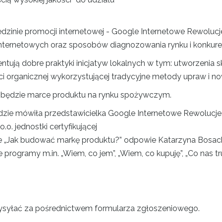
edzinie promocji internetowej - Google Internetowe Rewolucj
nternetowych oraz sposobów diagnozowania rynku i konkuren
tują dobre praktyki inicjatyw lokalnych w tym: utworzenia 
ci organicznej wykorzystującej tradycyjne metody upraw i n
y będzie marce produktu na rynku spożywczym.
zie mówiła przedstawicielka Google Internetowe Rewolucje,
.o. jednostki certyfikującej
e „Jak budować markę produktu?” odpowie Katarzyna Bosacka
rogramy m.in. „Wiem, co jem”, „Wiem, co kupuję”, „Co nas tru
wysyłać za pośrednictwem formularza zgłoszeniowego.