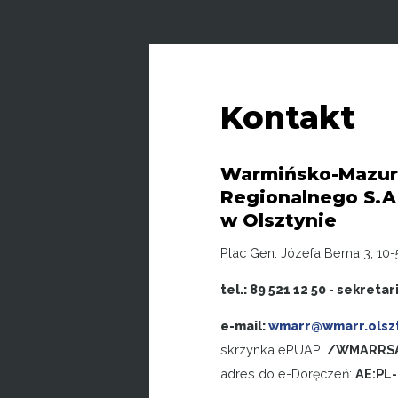
Kontakt
Warmińsko-Mazur
Regionalnego S.A
w Olsztynie
Plac Gen. Józefa Bema 3, 10-
tel.: 89 521 12 50 - sekretar
e-mail:
wmarr@wmarr.olszt
skrzynka ePUAP:
/WMARRSA
adres do e-Doręczeń:
AE:PL