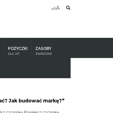
A
A
A
I
POŻYCZKI
ZASOBY
DLA JST
ZWRÓCONE
wać? Jak budować markę?”
jsz czcionkę
Powiększ czcionkę