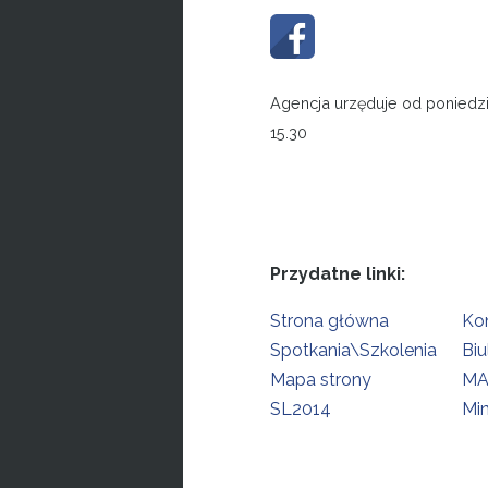
Agencja urzęduje od poniedzi
15.30
Przydatne linki:
Strona główna
Ko
Spotkania\Szkolenia
Biu
Mapa strony
MA
SL2014
Min