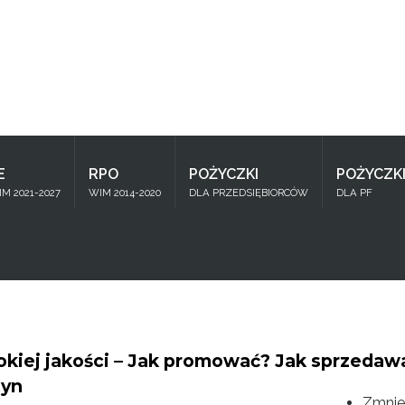
Znajdź
na stronie
E
RPO
POŻYCZKI
POŻYCZK
M 2021-2027
WIM 2014-2020
DLA PRZEDSIĘBIORCÓW
DLA PF
kiej jakości – Jak promować? Jak sprzeda
tyn
Zmnie