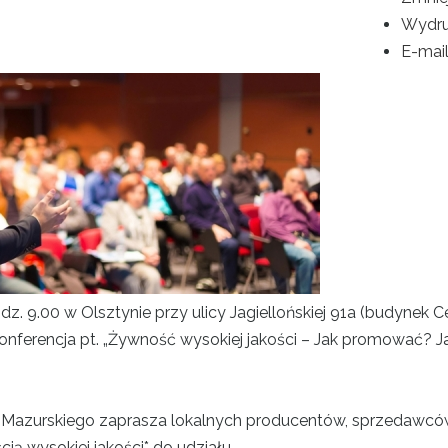
Wydru
E-mai
dz. 9.00 w Olsztynie przy ulicy Jagiellońskiej 91a (budynek 
 konferencja pt. „Żywność wysokiej jakości – Jak promować
zurskiego zaprasza lokalnych producentów, sprzedawców
ą wysokiej jakości* do udziału