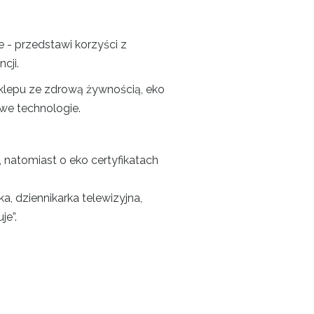
e - przedstawi korzyści z
cji.
sklepu ze zdrową żywnością, eko
owe technologie.
 natomiast o eko certyfikatach
, dziennikarka telewizyjna,
je”.