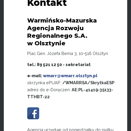
Kontakt
Warmińsko-Mazurska
Agencja Rozwoju
Regionalnego S.A.
w Olsztynie
Plac Gen. Józefa Bema 3, 10-516 Olsztyn
tel.: 89 521 12 50 - sekretariat
e-mail:
wmarr@wmarr.olsztyn.pl
skrzynka ePUAP:
/WMARRSA/SkrytkaESP
adres do e-Doręczeń:
AE:PL-41419-35133-
TTHBT-22
Agencja urzęduje od poniedziałku do piątku,