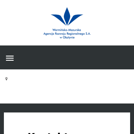
Wpisz czego szukasz
Znajdź
na stronie
Home (2)
Pages (2)
Wpisz czego szukasz
Extensions (2)
Features (2)
Tutorials (2)