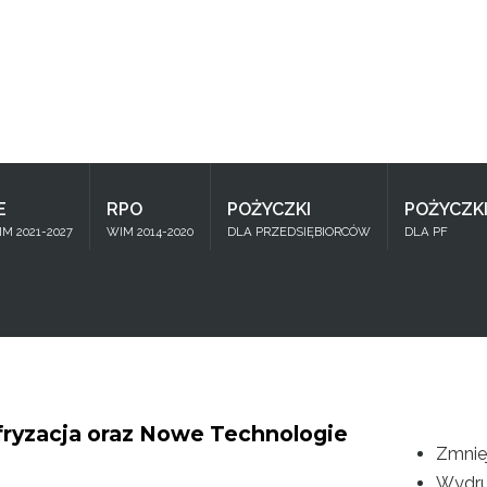
Znajdź
na stronie
E
RPO
POŻYCZKI
POŻYCZK
M 2021-2027
WIM 2014-2020
DLA PRZEDSIĘBIORCÓW
DLA PF
fryzacja oraz Nowe Technologie
Zmnie
Wydru