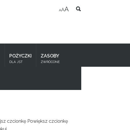
A
A
A
I
POŻYCZKI
ZASOBY
DLA JST
ZWRÓCONE
jsz czcionkę
Powiększ czcionkę
kuj