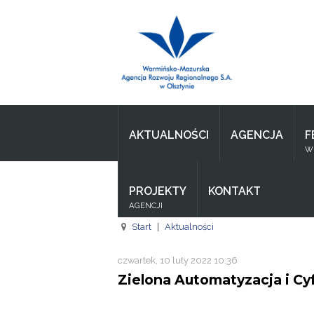
Wpisz czego szukasz
Aktualności
Agencja
AKTUALNOŚCI
AGENCJA
F
Wpisz czego szukasz
WI
FE
PROJEKTY
KONTAKT
RPO
AGENCJI
Pożyczki
Start
|
Aktualności
Pożyczki
czwartek, 10 luty 2022 10:36
Zielona Automatyzacja i Cy
Pożyczki
Zasoby