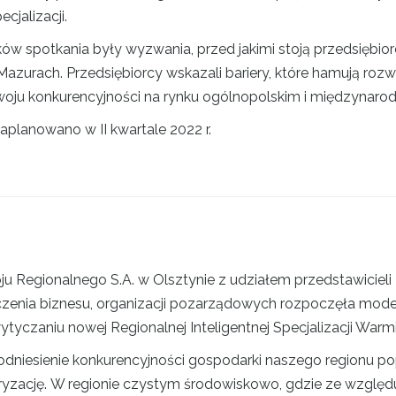
cjalizacji.
w spotkania były wyzwania, przed jakimi stoją przedsiębior
 Mazurach. Przedsiębiorcy wskazali bariery, które hamują rozw
zwoju konkurencyjności na rynku ogólnopolskim i międzynar
zaplanowano w II kwartale 2022 r.
Regionalnego S.A. w Olsztynie z udziałem przedstawicieli 
zenia biznesu, organizacji pozarządowych rozpoczęła mode
yczaniu nowej Regionalnej Inteligentnej Specjalizacji Warmii
podniesienie konkurencyjności gospodarki naszego regionu p
fryzację. W regionie czystym środowiskowo, gdzie ze względ