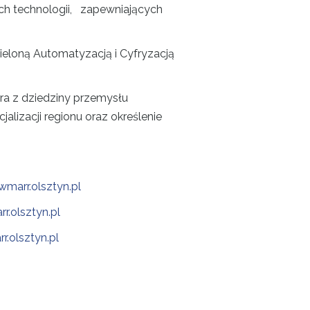
ich technologii, zapewniających
eloną Automatyzacją i Cyfryzacją
a z dziedziny przemysłu
alizacji regionu oraz określenie
marr.olsztyn.pl
.olsztyn.pl
.olsztyn.pl