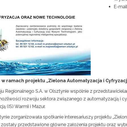
E-mai
y w ramach projektu „Zielona Automatyzacja i Cyfryza
egionalnego S.A. w Olsztynie wspólnie z przedstawicielami 
możliwości rozwoju sektora związanego z automatyzacją i cy
cją (IS) Warmii i Mazur.
ynie zorganizowała spotkanie interesariuszy projektu „Zielo
o zostały przedstawione główne założenia projektu oraz wy