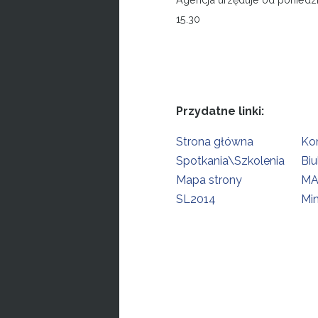
15.30
Przydatne linki:
Strona główna
Ko
Spotkania\Szkolenia
Biu
Mapa strony
MA
SL2014
Min