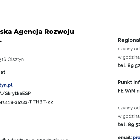
ska Agencja Rozwoju
.
Regiona
czynny od 
w godzinac
516 Olsztyn
tel. 89 5
iat
Punkt In
yn.pl
FE WiM n
/SkrytkaESP
-41419-35133-TTHBT-22
czynny od 
w godzina
tel. 89 5
email:
pi
ałku do piątku, w godzinach 7.30-