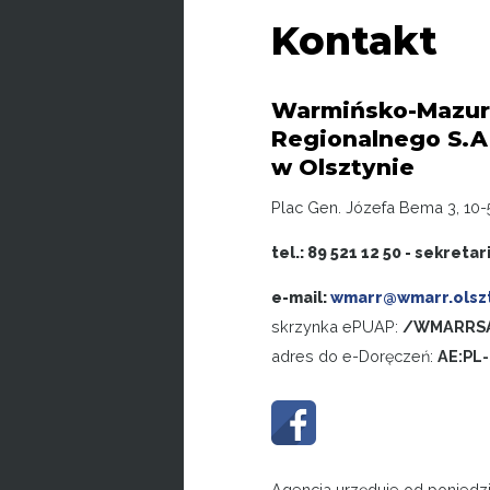
Kontakt
Warmińsko-Mazur
Regionalnego S.A
w Olsztynie
Plac Gen. Józefa Bema 3, 10-
tel.: 89 521 12 50 - sekretar
e-mail:
wmarr@wmarr.olszt
skrzynka ePUAP:
/WMARRSA
adres do e-Doręczeń:
AE:PL
Agencja urzęduje od poniedzi